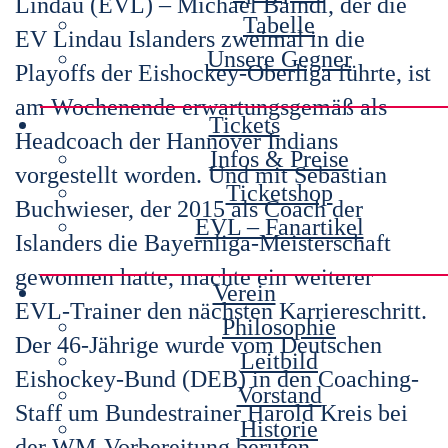
Lindau (EVL) – Michael Baindl, der die
Tabelle
EV Lindau Islanders zweimal in die
Unsere Gegner
Playoffs der Eishockey-Oberliga führte, ist
am Wochenende erwartungsgemäß als
Tickets
Headcoach der Hannover Indians
Infos & Preise
vorgestellt worden. Und mit Sebastian
Ticketshop
Buchwieser, der 2015 als Coach der
EVL – Fanartikel
Islanders die Bayernliga-Meisterschaft
gewonnen hatte, machte ein weiterer
Verein
EVL-Trainer den nächsten Karriereschritt.
Philosophie
Der 46-Jährige wurde vom Deutschen
Leitbild
Eishockey-Bund (DEB) in den Coaching-
Vorstand
Staff um Bundestrainer Harold Kreis bei
Historie
der WM-Vorbereitung berufen.