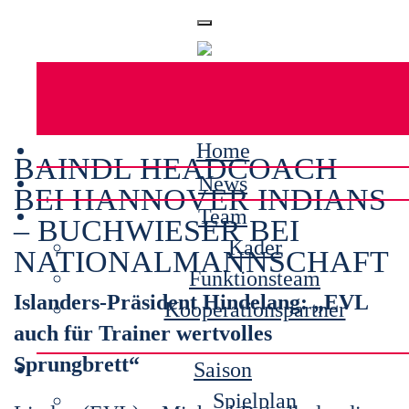
Home
BAINDL HEADCOACH
News
BEI HANNOVER INDIANS
Team
– BUCHWIESER BEI
Kader
NATIONALMANNSCHAFT
Funktionsteam
Islanders-Präsident Hindelang: „EVL
Kooperationspartner
auch für Trainer wertvolles
Sprungbrett“
Saison
Spielplan