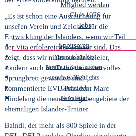
Mitglied werden
Club 1976
„Es ist schon eine Auszeichnung für
Jobs
unseren Verein und Zeichen für die
Entwicklung der Islanders, wenn wir Teil
Sponsoren
der Vita erfolgreicher Trainer sind. Das
Young Islanders
zeigt, dass wir nicht nur für Spieler,
sprade.tv Spiel buchen
sondern auch für Trainer ein wertvolles
sprade.tv Highlights
Sprungbrett geworden sind“,
Gamepitch
kommentierte EVL-Präsident Marc
Newsletter
Hindelang die neuen Aufgabengebiete der
ehemaligen Islander-Trainer.
Baindl, der mehr als 800 Spiele in der
DEL, DEL2 und der Oberliga absolvierte,