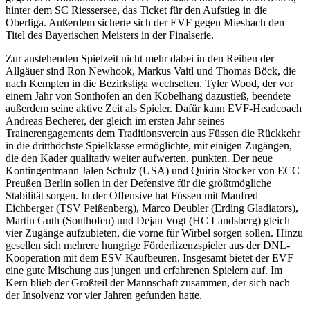
hinter dem SC Riessersee, das Ticket für den Aufstieg in die
Oberliga. Außerdem sicherte sich der EVF gegen Miesbach den
Titel des Bayerischen Meisters in der Finalserie.
Zur anstehenden Spielzeit nicht mehr dabei in den Reihen der
Allgäuer sind Ron Newhook, Markus Vaitl und Thomas Böck, die
nach Kempten in die Bezirksliga wechselten. Tyler Wood, der vor
einem Jahr von Sonthofen an den Kobelhang dazustieß, beendete
außerdem seine aktive Zeit als Spieler. Dafür kann EVF-Headcoach
Andreas Becherer, der gleich im ersten Jahr seines
Trainerengagements dem Traditionsverein aus Füssen die Rückkehr
in die dritthöchste Spielklasse ermöglichte, mit einigen Zugängen,
die den Kader qualitativ weiter aufwerten, punkten. Der neue
Kontingentmann Jalen Schulz (USA) und Quirin Stocker von ECC
Preußen Berlin sollen in der Defensive für die größtmögliche
Stabilität sorgen. In der Offensive hat Füssen mit Manfred
Eichberger (TSV Peißenberg), Marco Deubler (Erding Gladiators),
Martin Guth (Sonthofen) und Dejan Vogt (HC Landsberg) gleich
vier Zugänge aufzubieten, die vorne für Wirbel sorgen sollen. Hinzu
gesellen sich mehrere hungrige Förderlizenzspieler aus der DNL-
Kooperation mit dem ESV Kaufbeuren. Insgesamt bietet der EVF
eine gute Mischung aus jungen und erfahrenen Spielern auf. Im
Kern blieb der Großteil der Mannschaft zusammen, der sich nach
der Insolvenz vor vier Jahren gefunden hatte.