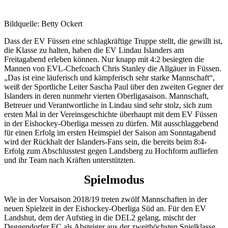
Bildquelle: Betty Ockert
Dass der EV Füssen eine schlagkräftige Truppe stellt, die gewillt ist,
die Klasse zu halten, haben die EV Lindau Islanders am
Freitagabend erleben können. Nur knapp mit 4:2 besiegten die
Mannen von EVL-Chefcoach Chris Stanley die Allgäuer in Füssen.
„Das ist eine läuferisch und kämpferisch sehr starke Mannschaft“,
weiß der Sportliche Leiter Sascha Paul über den zweiten Gegner der
Islanders in deren nunmehr vierten Oberligasaison. Mannschaft,
Betreuer und Verantwortliche in Lindau sind sehr stolz, sich zum
ersten Mal in der Vereinsgeschichte überhaupt mit dem EV Füssen
in der Eishockey-Oberliga messen zu dürfen. Mit ausschlaggebend
für einen Erfolg im ersten Heimspiel der Saison am Sonntagabend
wird der Rückhalt der Islanders-Fans sein, die bereits beim 8:4-
Erfolg zum Abschlusstest gegen Landsberg zu Hochform aufliefen
und ihr Team nach Kräften unterstützten.
Spielmodus
Wie in der Vorsaison 2018/19 treten zwölf Mannschaften in der
neuen Spielzeit in der Eishockey-Oberliga Süd an. Für den EV
Landshut, dem der Aufstieg in die DEL2 gelang, mischt der
Deggendorfer EC als Absteiger aus der zweithöchsten Spielklasse