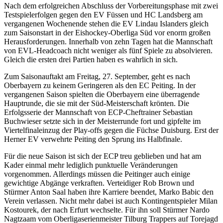
Nach dem erfolgreichen Abschluss der Vorbereitungsphase mit zwei
Testspielerfolgen gegen den EV Füssen und HC Landsberg am
vergangenen Wochenende stehen die EV Lindau Islanders gleich
zum Saisonstart in der Eishockey-Oberliga Süd vor enorm großen
Herausforderungen. Innerhalb von zehn Tagen hat die Mannschaft
von EVL-Headcoach nicht weniger als fünf Spiele zu absolvieren.
Gleich die ersten drei Partien haben es wahrlich in sich.
Zum Saisonauftakt am Freitag, 27. September, geht es nach
Oberbayern zu keinem Geringeren als den EC Peiting. In der
vergangenen Saison spielten die Oberbayern eine überragende
Hauptrunde, die sie mit der Süd-Meisterschaft krönten. Die
Erfolgsserie der Mannschaft von ECP-Cheftrainer Sebastian
Buchwieser setzte sich in der Meisterrunde fort und gipfelte im
Viertelfinaleinzug der Play-offs gegen die Füchse Duisburg. Erst der
Herner EV verwehrte Peiting den Sprung ins Halbfinale.
Für die neue Saison ist sich der ECP treu geblieben und hat am
Kader einmal mehr lediglich punktuelle Veränderungen
vorgenommen. Allerdings müssen die Peitinger auch einige
gewichtige Abgänge verkraften. Verteidiger Rob Brown und
Stürmer Anton Saal haben ihre Karriere beendet, Marko Babic den
Verein verlassen. Nicht mehr dabei ist auch Kontingentspieler Milan
Kostourek, der nach Erfurt wechselte. Für ihn soll Stürmer Nardo
Nagtzaam vom Oberligaserienmeister Tilburg Trappers auf Torejagd