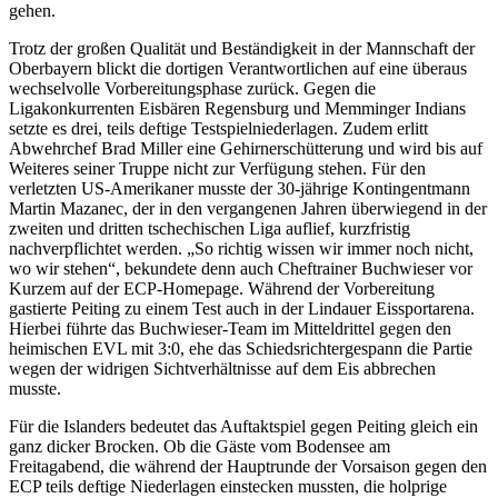
gehen.
Trotz der großen Qualität und Beständigkeit in der Mannschaft der
Oberbayern blickt die dortigen Verantwortlichen auf eine überaus
wechselvolle Vorbereitungsphase zurück. Gegen die
Ligakonkurrenten Eisbären Regensburg und Memminger Indians
setzte es drei, teils deftige Testspielniederlagen. Zudem erlitt
Abwehrchef Brad Miller eine Gehirnerschütterung und wird bis auf
Weiteres seiner Truppe nicht zur Verfügung stehen. Für den
verletzten US-Amerikaner musste der 30-jährige Kontingentmann
Martin Mazanec, der in den vergangenen Jahren überwiegend in der
zweiten und dritten tschechischen Liga auflief, kurzfristig
nachverpflichtet werden. „So richtig wissen wir immer noch nicht,
wo wir stehen“, bekundete denn auch Cheftrainer Buchwieser vor
Kurzem auf der ECP-Homepage. Während der Vorbereitung
gastierte Peiting zu einem Test auch in der Lindauer Eissportarena.
Hierbei führte das Buchwieser-Team im Mitteldrittel gegen den
heimischen EVL mit 3:0, ehe das Schiedsrichtergespann die Partie
wegen der widrigen Sichtverhältnisse auf dem Eis abbrechen
musste.
Für die Islanders bedeutet das Auftaktspiel gegen Peiting gleich ein
ganz dicker Brocken. Ob die Gäste vom Bodensee am
Freitagabend, die während der Hauptrunde der Vorsaison gegen den
ECP teils deftige Niederlagen einstecken mussten, die holprige