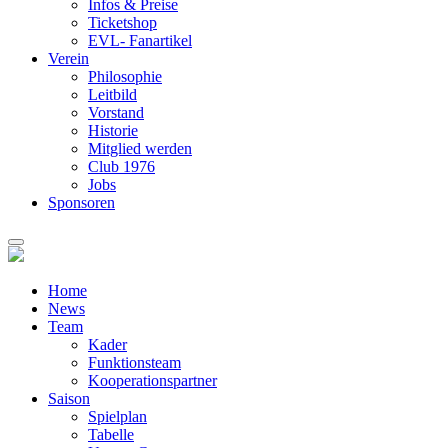
Infos & Preise
Ticketshop
EVL- Fanartikel
Verein
Philosophie
Leitbild
Vorstand
Historie
Mitglied werden
Club 1976
Jobs
Sponsoren
Home
News
Team
Kader
Funktionsteam
Kooperationspartner
Saison
Spielplan
Tabelle